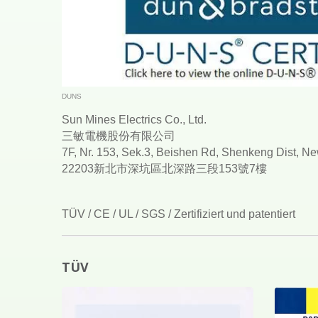
DUNS
Sun Mines Electrics Co., Ltd.
三敏電機股份有限公司
7F, Nr. 153, Sek.3, Beishen Rd, Shenkeng Dist, Ne
22203新北市深坑區北深路三段153號7樓
TÜV / CE / UL / SGS / Zertifiziert und patentiert
TÜV