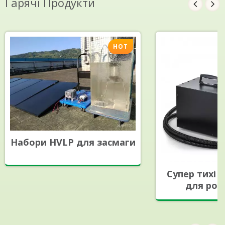
Гарячі Продукти
HOT
Набори HVLP для засмаги
Супер тихі 
для роз