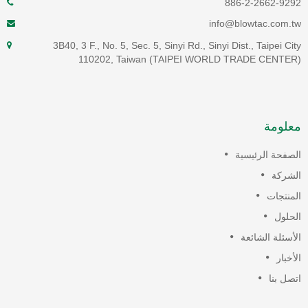
886-2-2662-9292
info@blowtac.com.tw
3B40, 3 F., No. 5, Sec. 5, Sinyi Rd., Sinyi Dist., Taipei City
110202, Taiwan (TAIPEI WORLD TRADE CENTER)
معلومة
الصفحة الرئيسية
الشركة
المنتجات
الحلول
الأسئلة الشائعة
الأخبار
اتصل بنا