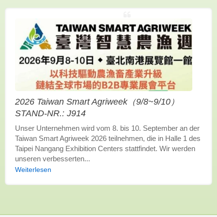
medizinischen Anwendung, wissenschaftliche Labore
eingesetzt werden. Ausrüstung. Wir bieten OEM-Fertigung
mit hoher Zuverlässigkeit und Stabilität der Leistung,
effiziente und effektive Zufriedenheit. Lassen Sie
BLOWTAC lineare Luftpumpen Teil Ihrer Produktlösung
sein.
2026 Taiwan Smart Agriweek（9/8~9/10）
STAND-NR.: J914
Unser Unternehmen wird vom 8. bis 10. September an der
Taiwan Smart Agriweek 2026 teilnehmen, die in Halle 1 des
Taipei Nangang Exhibition Centers stattfindet. Wir werden
unseren verbesserten...
Weiterlesen