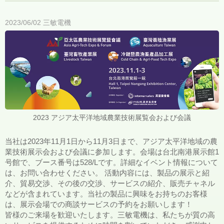
2023/06/02
三敏電機
2023 アジア太平洋地域農業技術展覧会および会議
当社は2023年11月1日から11月3日まで、アジア太平洋地域の農
業技術展示会および会議に参加します。会場は台北南港展示館1
号館で、ブース番号は528/Lです。詳細なイベント情報について
は、お問い合わせください。 活動内容には、製品の展示と紹
介、貿易交渉、その後の交渉、サービスの紹介、販売チャネル
などが含まれています。当社の製品に興味をお持ちのお客様
は、展示会場での商談サービスの予約をお願いします！
皆様のご来場を歓迎いたします。三敏電機は、私たちが質の高