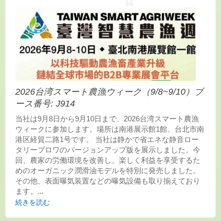
2026台湾スマート農漁ウィーク（9/8~9/10）ブ
ース番号: J914
当社は9月8日から9月10日まで、2026台湾スマート農漁
ウィークに参加します。場所は南港展示館1館、台北市南
港区経貿二路1号です。 当社は静かで省エネな静音ロー
タリーブロワのバージョンアップ版を展示しました。今
回、農家の労働環境を改善し、楽しく利益を享受するた
めのオーガニック潤滑油モデルを特別に発売しました。
その他、表面曝気装置などの曝気設備も取り揃えており
ます。...
続きを読む