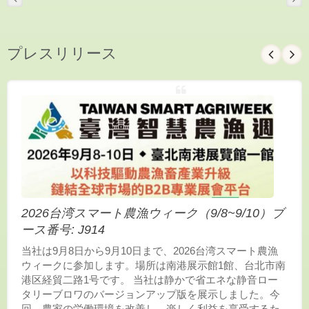
プレスリリース
2026台湾スマート農漁ウィーク（9/8~9/10）ブ
ース番号: J914
当社は9月8日から9月10日まで、2026台湾スマート農漁
ウィークに参加します。場所は南港展示館1館、台北市南
港区経貿二路1号です。 当社は静かで省エネな静音ロー
タリーブロワのバージョンアップ版を展示しました。今
回、農家の労働環境を改善し、楽しく利益を享受するた