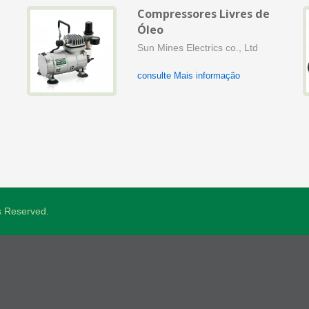
Compressores Livres de
Óleo
de
Sun Mines Electrics co., Ltd
consulte Mais informação
ts Reserved.