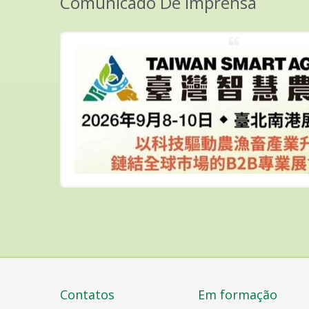
Comunicado De Imprensa
)
31 de
aipei....
Contatos
Em formação