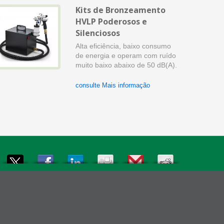
Kits de Bronzeamento
HVLP Poderosos e
Silenciosos
Alta eficiência, baixo consumo
de energia e operam com ruído
muito baixo abaixo de 50 dB(A).
consulte Mais informação