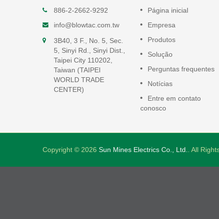
nto
Bombas de Ar Linear
886-2-2662-9292
Página inicial
Bombas de ar lineares são de
info@blowtac.com.tw
Empresa
alta eficiência, baixo consumo 
Produtos
3B40, 3 F., No. 5, Sec.
energia e operam com ruído
onsumo
5, Sinyi Rd., Sinyi Dist.,
muito baixo abaixo de 50 dB(A)
Solução
m ruído
Taipei City 110202,
0 dB(A).
Perguntas frequentes
Taiwan (TAIPEI
consulte Mais informação
WORLD TRADE
Notícias
CENTER)
Entre em contato
conosco
Copyright © 2026
Sun Mines Electrics Co., Ltd.
. All Righ