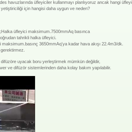
i).Karides havuzlarında üfleyiciler kullanmayı planlıyoruz ancak hangi
iştiriciliği için hangisi daha uygun ve neden?
ç;Halka üfleyici maksimum.7500mmAq basınca
ğrudan tahrikli halka üfleyici.
eyici maksimum.basınç 3650mmAq'ya kadar hava akışı 22.4m3/dk.
a gerektirmez.
sa, difüzöre uyacak boru yerleştirmek mümkün değildir,
wer ve difüzör sistemlerinden daha kolay bakım yapılabilir.