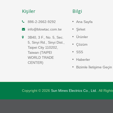
Kişiler
Bilgi
LP
Lineer Hava Pompaları
886-2-2662-9292
Ana Sayfa
Lineer hava pompaları yüksek
info@blowtac.com.tw
Şirket
verimlilikte, düşük enerji tüketim
enerji
Ürünler
3B40, 3 F., No. 5, Sec.
ile çalışır ve 50 dB(A) altında ç
ında çok
5, Sinyi Rd., Sinyi Dist.,
düşük çalışma gürültüsü ile
ile
Çözüm
Taipei City 110202,
performans gösterir.
SSS
Taiwan (TAIPEI
WORLD TRADE
Devamını oku
Haberler
CENTER)
Bizimle İletişime Geçin
Copyright © 2026
Sun Mines Electrics Co., Ltd.
. All Righ