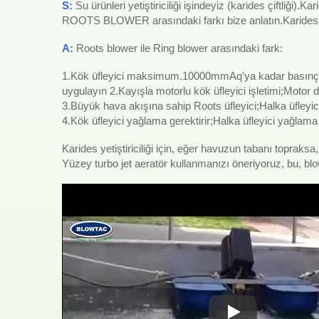
S:
Su ürünleri yetiştiriciliği işindeyiz (karides çiftliğ
ROOTS BLOWER arasındaki farkı bize anlatın.Karides yet
A:
Roots blower ile Ring blower arasındaki fark:
1.Kök üfleyici maksimum.10000mmAq'ya kadar basın
uygulayın 2.Kayışla motorlu kök üfleyici işletimi;Motor do
3.Büyük hava akışına sahip Roots üfleyici;Halka üfl
4.Kök üfleyici yağlama gerektirir;Halka üfleyici yağlam
Karides yetiştiriciliği için, eğer havuzun tabanı toprak
Yüzey turbo jet aeratör kullanmanızı öneriyoruz, bu, blo