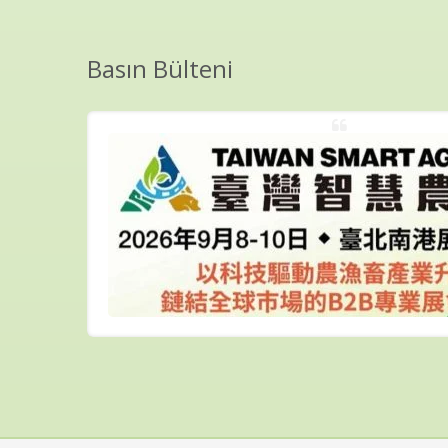
Basın Bülteni
O.:
.
ktır....