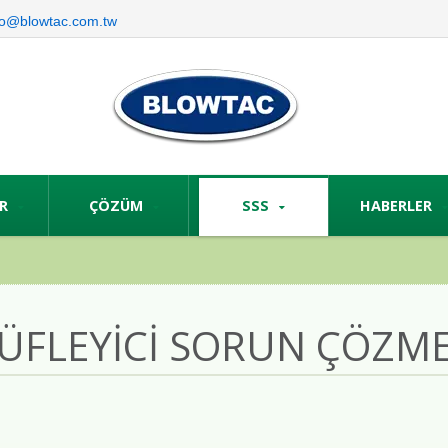
fo@blowtac.com.tw
ER
ÇÖZÜM
SSS
HABERLER
ÜFLEYICI SORUN ÇÖZM