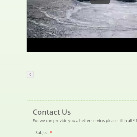
Üfleyici Sorun Çö