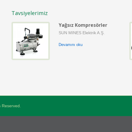
Tavsiyelerimiz
Yağsız Kompresörler
SUN MINES Elektrik A.Ş.
i
ok
Devamını oku
ts Reserved.