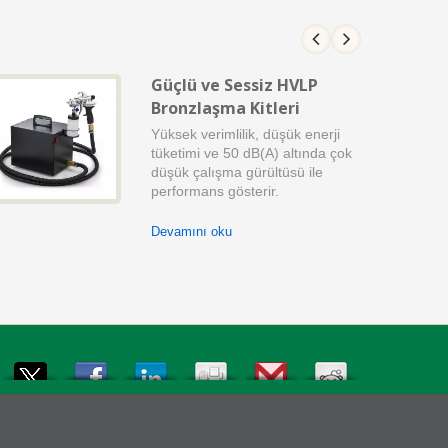
Güçlü ve Sessiz HVLP
Bronzlaşma Kitleri
Yüksek verimlilik, düşük enerji
tüketimi ve 50 dB(A) altında çok
düşük çalışma gürültüsü ile
performans gösterir.
Devamını oku