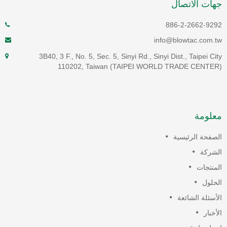
هات الاتصال
886-2-2662-929
info@blowtac.com.t
3B40, 3 F., No. 5, Sec. 5, Sinyi Rd., Sinyi Dist., Taipei Cit
110202, Taiwan (TAIPEI WORLD TRADE CENTER
علومة
لصفحة الرئيسية
لشركة
لمنتجات
لحلول
لأسئلة الشائعة
لأخبار