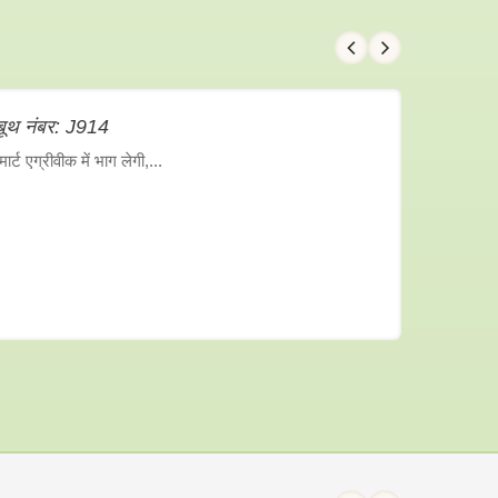
ूथ नंबर: J914
ट एग्रीवीक में भाग लेगी,...