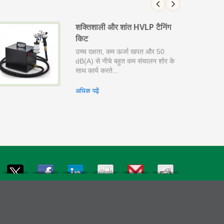
शक्तिशाली और शांत HVLP टैनिंग
किट
उच्च दक्षता, कम ऊर्जा खपत और 50
dB(A) से नीचे बहुत कम संचालन शोर के
साथ कार्य करते...
अधिक पढ़ें