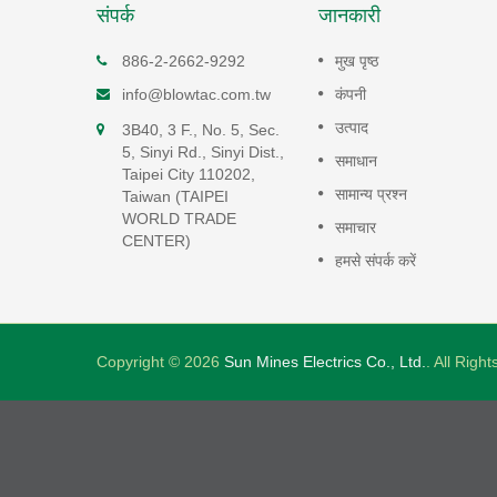
संपर्क
जानकारी
टैनिंग
लीनियर वायु पंप
886-2-2662-9292
मुख पृष्ठ
रेखीय एयर पंप उच्च दक्षता, कम ऊर्जा ख
info@blowtac.com.tw
कंपनी
के होते हैं और 50 dB(A) के तहत बहुत
और 50
उत्पाद
3B40, 3 F., No. 5, Sec.
कम संचालन...
न शोर के
5, Sinyi Rd., Sinyi Dist.,
समाधान
Taipei City 110202,
अधिक पढ़ें
सामान्य प्रश्न
Taiwan (TAIPEI
WORLD TRADE
समाचार
CENTER)
हमसे संपर्क करें
Copyright © 2026
Sun Mines Electrics Co., Ltd.
. All Righ