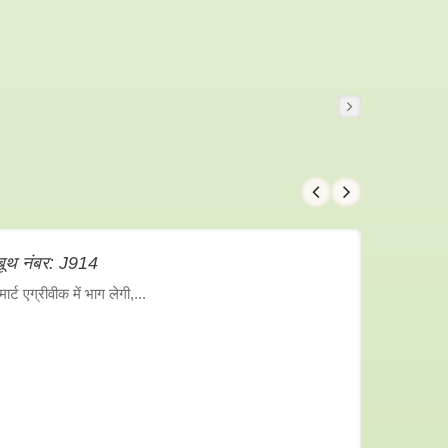
ूथ नंबर: J914
ट एग्रीवीक में भाग लेगी,...