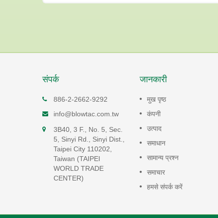
संपर्क
जानकारी
टैनिंग
लीनियर वायु पंप
886-2-2662-9292
मुख पृष्ठ
रेखीय एयर पंप उच्च दक्षता, कम ऊर्जा ख
info@blowtac.com.tw
कंपनी
के होते हैं और 50 dB(A) के तहत बहुत
और 50
उत्पाद
3B40, 3 F., No. 5, Sec.
कम संचालन...
न शोर के
5, Sinyi Rd., Sinyi Dist.,
समाधान
Taipei City 110202,
अधिक पढ़ें
सामान्य प्रश्न
Taiwan (TAIPEI
WORLD TRADE
समाचार
CENTER)
हमसे संपर्क करें