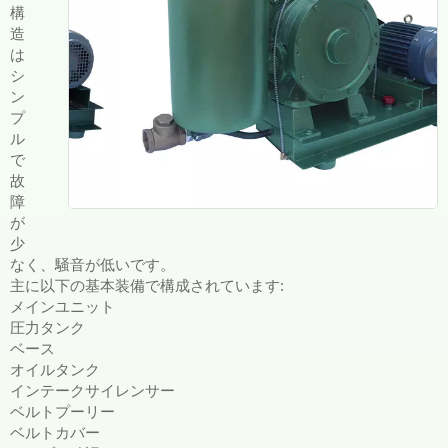
構
造
は
シ
ン
プ
ル
で
故
障
が
少
なく、騒音が低いです。
主に以下の基本装備で構成されています:
メインユニット
圧力タンク
ベース
オイルタンク
インテークサイレンサー
ベルトプーリー
ベルトカバー