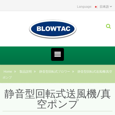
日本語
Home
製品説明
静音型回転式ブロワー
静音型回転式送風機/真空
ポンプ
静音型回転式送風機/真
空ポンプ