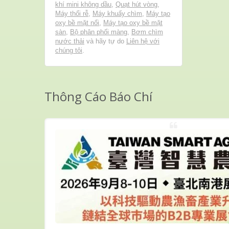
khí mini không dầu
,
Quạt hút vòng
,
Máy thổi rễ
,
Máy khuấy chìm
,
Máy tạo
oxy bề mặt nổi
,
Máy tạo oxy bề mặt
sàn
,
Bộ phân phối màng
,
Bơm chìm
nước thải
và hãy tự do
Liên hệ với
chúng tôi
.
Thông Cáo Báo Chí
SỐ:
tháng 10,