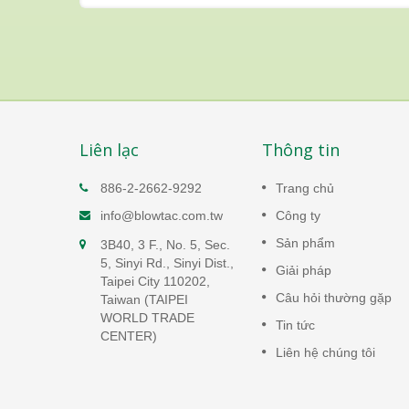
Liên lạc
Thông tin
 da
Bơm khí tuyến tính
886-2-2662-9292
Trang chủ
yên
Bơm khí tuyến tính có hiệu suất
info@blowtac.com.tw
Công ty
cao, tiêu thụ năng lượng thấp v
Sản phẩm
3B40, 3 F., No. 5, Sec.
hoạt động với tiếng ồn rất thấp
năng
5, Sinyi Rd., Sinyi Dist.,
dưới 50 dB(A)
Giải pháp
 với
Taipei City 110202,
0 dB(A).
Câu hỏi thường gặp
Taiwan (TAIPEI
Đọc thêm
WORLD TRADE
Tin tức
CENTER)
Liên hệ chúng tôi