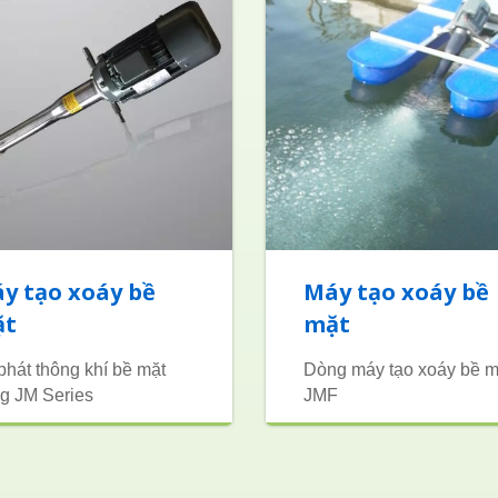
y tạo xoáy bề
Máy tạo xoáy bề
ặt
mặt
phát thông khí bề mặt
Dòng máy tạo xoáy bề m
g JM Series
JMF