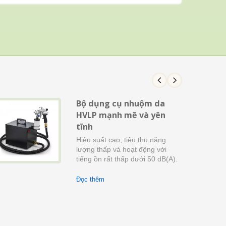
Bộ dụng cụ nhuộm da
HVLP mạnh mẽ và yên
tĩnh
Hiệu suất cao, tiêu thụ năng
lượng thấp và hoạt động với
tiếng ồn rất thấp dưới 50 dB(A).
Đọc thêm