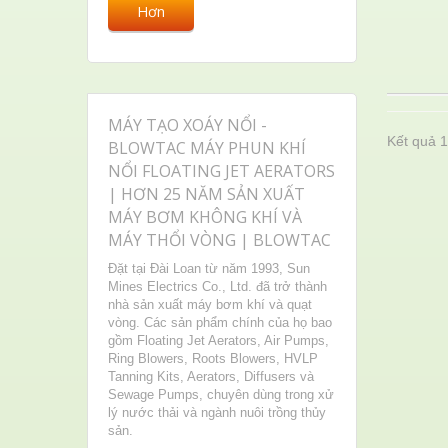
Hơn
MÁY TẠO XOÁY NỔI -
Kết quả 1
BLOWTAC MÁY PHUN KHÍ
NỔI FLOATING JET AERATORS
| HƠN 25 NĂM SẢN XUẤT
MÁY BƠM KHÔNG KHÍ VÀ
MÁY THỔI VÒNG | BLOWTAC
Đặt tại Đài Loan từ năm 1993, Sun
Mines Electrics Co., Ltd. đã trở thành
nhà sản xuất máy bơm khí và quạt
vòng. Các sản phẩm chính của họ bao
gồm Floating Jet Aerators, Air Pumps,
Ring Blowers, Roots Blowers, HVLP
Tanning Kits, Aerators, Diffusers và
Sewage Pumps, chuyên dùng trong xử
lý nước thải và ngành nuôi trồng thủy
sản.