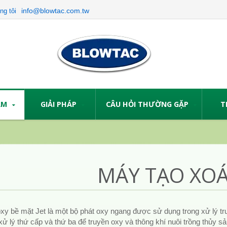
info@blowtac.com.tw
ng tôi
ẨM
GIẢI PHÁP
CÂU HỎI THƯỜNG GẶP
T
MÁY TẠO XOÁ
oxy bề mặt Jet là một bộ phát oxy ngang được sử dụng trong xử lý t
xử lý thứ cấp và thứ ba để truyền oxy và thông khí nuôi trồng thủy sả