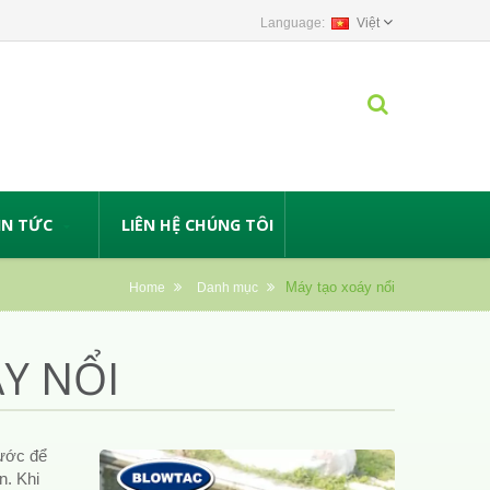
Việt
IN TỨC
LIÊN HỆ CHÚNG TÔI
Máy tạo xoáy nổi
Home
Danh mục
Y NỔI
rước để
n. Khi