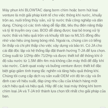
Máy phun khí BLOWTAC dạng bơm chìm hoặc bơm hút loại
venture là một giải pháp kinh tế cho việc thông khí nước, khuấy
trộn ao, nuôi trồng thủy sản, xử lý nước thải công nghiệp và dân
dụng. Chúng có các tính năng dễ lắp đặt, tiêu thụ điện năng thấp
và tỷ lệ truyền oxy cao. BOD dễ dàng được loại bỏ trong xử lý
nước thải và hiệu quả trộn và khuấy tốt tạo ra MLSS đồng đều
nhờ vào hiệu ứng bong bóng nhỏ. Ngoài ra, chúng còn có tiếng
ồn thấp và chi phí thấp cho việc xây dựng và bảo trì. Có JA cho
cài đặt độc lập và hệ thống lắp đặt thanh hướng T-JA để lựa chọn.
Công suất từ 1/2Hp đến 71/2Hp và được thiết kế để thông khí ở
độ sâu nước từ 1.5M đến 4m mà không cần máy thổi để đẩy khí
vào nước. Cánh quạt xoáy và buồng venture được thiết kế đặc
biệt giúp giảm tình trạng tắc nghẽn và tăng hiệu quả thông khí.
Chúng tôi cung cấp dịch vụ sản xuất OEM với độ tin cậy và ổn
định cao về hiệu suất, đáp ứng nhu cầu của khách hàng một
cách hiệu quả và hiệu quả. Hãy để các loại máy thông khí bơm
chìm loại JA và T-JA trở thành lựa chọn tốt nhất cho giải pháp của
bạn.