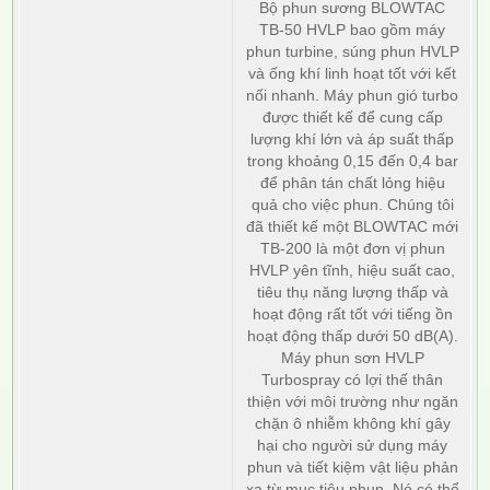
Bộ phun sương BLOWTAC
TB-50 HVLP bao gồm máy
phun turbine, súng phun HVLP
và ống khí linh hoạt tốt với kết
nối nhanh. Máy phun gió turbo
được thiết kế để cung cấp
lượng khí lớn và áp suất thấp
trong khoảng 0,15 đến 0,4 bar
để phân tán chất lỏng hiệu
quả cho việc phun. Chúng tôi
đã thiết kế một BLOWTAC mới
TB-200 là một đơn vị phun
HVLP yên tĩnh, hiệu suất cao,
tiêu thụ năng lượng thấp và
hoạt động rất tốt với tiếng ồn
hoạt động thấp dưới 50 dB(A).
Máy phun sơn HVLP
Turbospray có lợi thế thân
thiện với môi trường như ngăn
chặn ô nhiễm không khí gây
hại cho người sử dụng máy
phun và tiết kiệm vật liệu phản
xạ từ mục tiêu phun. Nó có thể