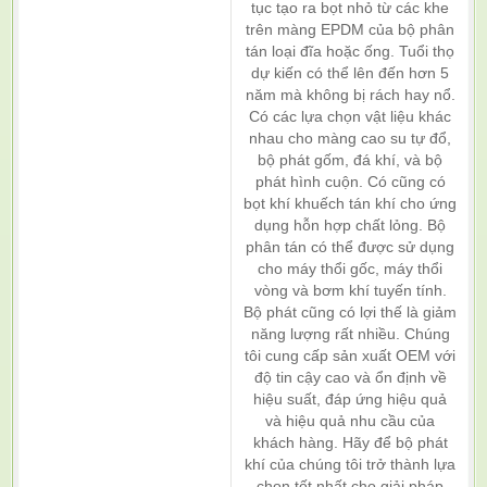
tục tạo ra bọt nhỏ từ các khe
trên màng EPDM của bộ phân
tán loại đĩa hoặc ống. Tuổi thọ
dự kiến có thể lên đến hơn 5
năm mà không bị rách hay nổ.
Có các lựa chọn vật liệu khác
nhau cho màng cao su tự đổ,
bộ phát gốm, đá khí, và bộ
phát hình cuộn. Có cũng có
bọt khí khuếch tán khí cho ứng
dụng hỗn hợp chất lỏng. Bộ
phân tán có thể được sử dụng
cho máy thổi gốc, máy thổi
vòng và bơm khí tuyến tính.
Bộ phát cũng có lợi thế là giảm
năng lượng rất nhiều. Chúng
tôi cung cấp sản xuất OEM với
độ tin cậy cao và ổn định về
hiệu suất, đáp ứng hiệu quả
và hiệu quả nhu cầu của
khách hàng. Hãy để bộ phát
khí của chúng tôi trở thành lựa
chọn tốt nhất cho giải pháp