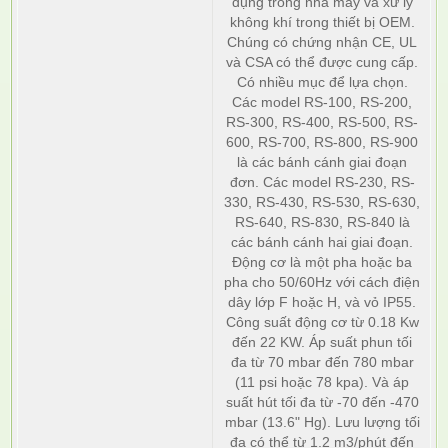
dụng trong nhà máy và xử lý
không khí trong thiết bị OEM.
Chúng có chứng nhận CE, UL
và CSA có thể được cung cấp.
Có nhiều mục để lựa chọn.
Các model RS-100, RS-200,
RS-300, RS-400, RS-500, RS-
600, RS-700, RS-800, RS-900
là các bánh cánh giai đoạn
đơn. Các model RS-230, RS-
330, RS-430, RS-530, RS-630,
RS-640, RS-830, RS-840 là
các bánh cánh hai giai đoạn.
Động cơ là một pha hoặc ba
pha cho 50/60Hz với cách điện
dây lớp F hoặc H, và vỏ IP55.
Công suất động cơ từ 0.18 Kw
đến 22 KW. Áp suất phun tối
đa từ 70 mbar đến 780 mbar
(11 psi hoặc 78 kpa). Và áp
suất hút tối đa từ -70 đến -470
mbar (13.6" Hg). Lưu lượng tối
đa có thể từ 1.2 m3/phút đến