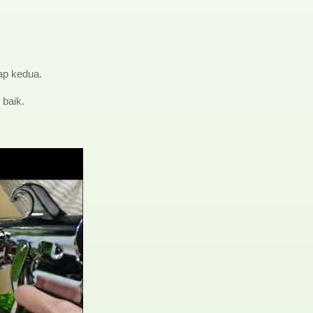
ap kedua.
 baik.
LP dua tahap TN-169-2