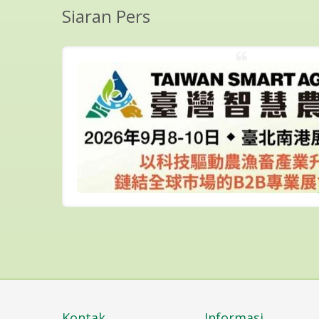
Siaran Pers
AND:
tanggal 29
mi akan...
Kontak
Informasi