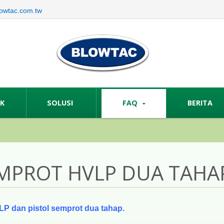
owtac.com.tw
UK
SOLUSI
FAQ
BERITA
EMPROT HVLP DUA TAHAP
LP dan pistol semprot dua tahap.