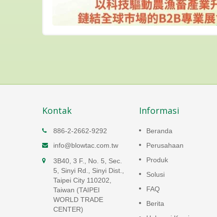
Kontak
Informasi
VLP
Pompa Udara Linear
886-2-2662-9292
Beranda
yap
Pompa udara linier memiliki
info@blowtac.com.tw
Perusahaan
efisiensi tinggi, konsumsi energi
si energi
Produk
3B40, 3 F., No. 5, Sec.
rendah dan beroperasi dengan
 dengan
5, Sinyi Rd., Sinyi Dist.,
suara sangat rendah di bawah
 bawah
Solusi
Taipei City 110202,
50 dB(A)
FAQ
Taiwan (TAIPEI
WORLD TRADE
Baca selengkapnya
Berita
CENTER)