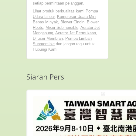
setiap permintaan pelanggan.
Lihat produk berkualitas kami
Pompa
Udara Linear
,
Kompresor Udara Mini
Bebas Minyak
,
Blower Cincin
,
Blower
Roots
,
Mixer Submersible
,
Aerator Jet
Mengapung
,
Aerator Jet Permukaan
,
Difuser Membran
,
Pompa Limbah
Submersible
dan jangan ragu untuk
Hubungi Kami
.
Siaran Pers
AND:
tanggal 29
mi akan...