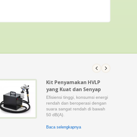
Kit Penyamakan HVLP
yang Kuat dan Senyap
Efisiensi tinggi, konsumsi energi
rendah dan beroperasi dengan
suara sangat rendah di bawah
50 dB(A).
Baca selengkapnya