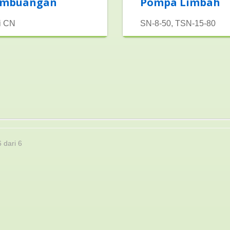
embuangan
Pompa Limbah
i CN
SN-8-50, TSN-15-80
6 dari 6