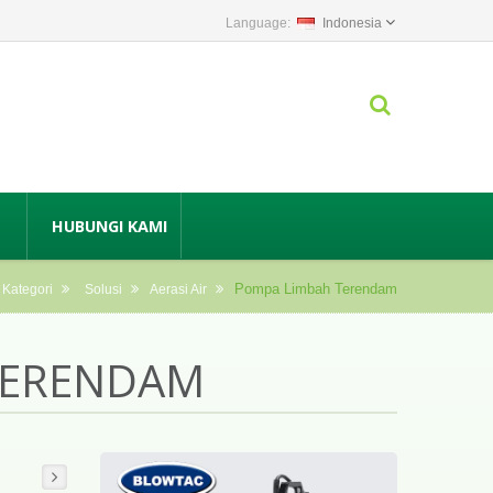
Indonesia
HUBUNGI KAMI
Pompa Limbah Terendam
Kategori
Solusi
Aerasi Air
TERENDAM