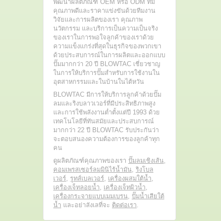
พัฒนาผลิตภัณฑ์ OEM หรือ ODM ที่มี
คุณภาพดีและราคาแข่งขันด้วยทีมงาน
วิจัยและการผลิตของเรา คุณภาพ
นวัตกรรม และบริการเป็นความเป็นจริง
ของเราในการพอใจลูกค้าของเราด้วย
ความแข็งแกร่งที่สุดในธุรกิจของพวกเขา
ด้วยประสบการณ์ในการผลิตและออกแบบ
ปั๊มมากกว่า 20 ปี BLOWTAC เชี่ยวชาญ
ในการให้บริการปั๊มสำหรับการใช้งานใน
อุตสาหกรรมและในบ้านในไต้หวัน
BLOWTAC มีการให้บริการลูกค้าด้วยปั๊ม
ลมและริงบลาวเวอร์ที่มีประสิทธิภาพสูง
และการใช้พลังงานต่ำตั้งแต่ปี 1993 ด้วย
เทคโนโลยีที่ทันสมัยและประสบการณ์
มากกว่า 22 ปี BLOWTAC รับประกันว่า
จะตอบสนองความต้องการของลูกค้าทุก
คน
ดูผลิตภัณฑ์คุณภาพของเรา
ปั๊มลมเชิงเส้น
,
คอมเพรสเซอร์ลมมินิไร้น้ำมัน
,
ริงโบล
เวอร์
,
รูทส์เบลเวอร์
,
เครื่องผสมใต้น้ำ
,
เครื่องเจ็ทลอยน้ำ
,
เครื่องเจ็ทผิวน้ำ
,
เครื่องกระจายแบบเมมเบรน
,
ปั๊มน้ำเสียใต้
น้ำ
และอย่าลังเลที่จะ
ติดต่อเรา
.