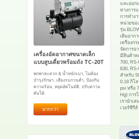
และออกแบ
ทางการแพ
การทำงาน
หน่วยของ
รุ่น BLO
เติมอากาศ
เครื่องก
จัดการอา
เครื่องอัดอากาศขนาดเล็ก
มีสินค้า
แบบสูบเดี่ยวพร้อมถัง TC-20T
700, RS-
630, RS-
พกพาสะดวก & น้ำหนักเบา, ไม่ต้อง
สำหรับ 5
บำรุงรักษา, เสียงรบกวนต่ำ, ป้องกัน
0.18 กิโล
ความร้อน, หยุดอัตโนมัติ, ปรับความ
psi หรือ 
ดันได้.
Hg) การไห
เรานำเสน
เวอร์ซีรี
มากกว่า