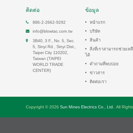
ติดต่อ
ข้อมูล
รงพลัง
ปั๊มลมเชิงเส้น
886-2-2662-9292
หน้าแรก
ปั๊มลมเชิงเส้นมีประสิทธิภาพสูง, ใช้
info@blowtac.com.tw
บริษัท
พลังงานต่ำและทำงานด้วยเสียง
งานต่ำ
สินค้า
3B40, 3 F., No. 5, Sec.
รบกวนต่ำมากต่ำกว่า...
นต่ำมาก
5, Sinyi Rd., Sinyi Dist.,
สิ่งที่เราสามารถช่วยเหล
Taipei City 110202,
อ่านเพิ่มเติม
ได้
Taiwan (TAIPEI
คำถามที่พบบ่อย
WORLD TRADE
CENTER)
ข่าวสาร
ติดต่อเรา
Copyright © 2026
Sun Mines Electrics Co., Ltd.
. All Righ