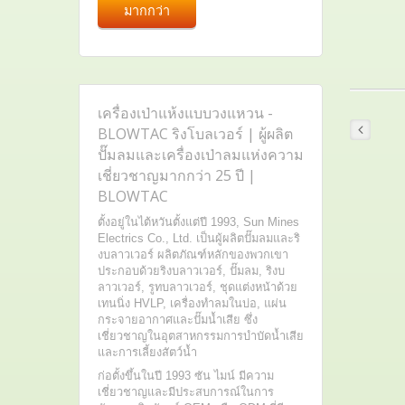
มากกว่า
เครื่องเป่าแห้งแบบวงแหวน -
BLOWTAC ริงโบลเวอร์ | ผู้ผลิต
ปั๊มลมและเครื่องเป่าลมแห่งความ
เชี่ยวชาญมากกว่า 25 ปี |
BLOWTAC
ตั้งอยู่ในไต้หวันตั้งแต่ปี 1993, Sun Mines
Electrics Co., Ltd. เป็นผู้ผลิตปั๊มลมและริ
งบลาวเวอร์ ผลิตภัณฑ์หลักของพวกเขา
ประกอบด้วยริงบลาวเวอร์, ปั๊มลม, ริงบ
ลาวเวอร์, รูทบลาวเวอร์, ชุดแต่งหน้าด้วย
เทนนิ่ง HVLP, เครื่องทำลมในบ่อ, แผ่น
กระจายอากาศและปั๊มน้ำเสีย ซึ่ง
เชี่ยวชาญในอุตสาหกรรมการบำบัดน้ำเสีย
และการเลี้ยงสัตว์น้ำ
ก่อตั้งขึ้นในปี 1993 ซัน ไมน์ มีความ
เชี่ยวชาญและมีประสบการณ์ในการ