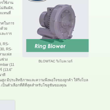
ารใช้งาน
่สัมผัส,
แทนที่
กาศในการ
ยด้วย
นและการ
0, RS-
530, RS-
อสามเฟส
นช่วง
BLOWTAC ริงโบลเวอร์
 mbar (11
์ (13.6"
นาที
นสูง มีประสิทธิภาพและความพึงพอใจของลูกค้า ให้ริงโบล
ป็นตัวเลือกที่ดีที่สุดสำหรับโซลูชันของคุณ