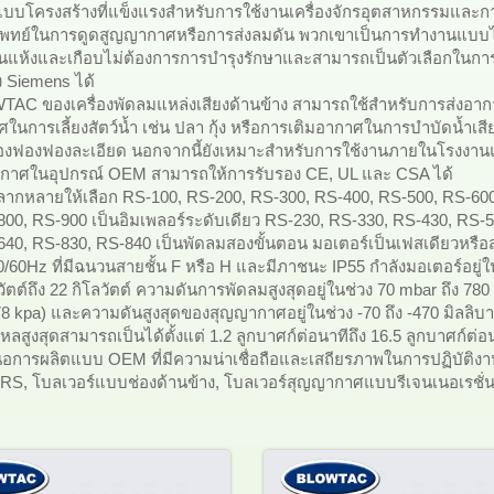
บโครงสร้างที่แข็งแรงสำหรับการใช้งานเครื่องจักรอุตสาหกรรมและก
ทย์ในการดูดสูญญากาศหรือการส่งลมดัน พวกเขาเป็นการทำงานแบบไม
แห้งและเกือบไม่ต้องการการบำรุงรักษาและสามารถเป็นตัวเลือกในการ
 Siemens ได้
WTAC ของเครื่องพัดลมแหล่งเสียงด้านข้าง สามารถใช้สำหรับการส่งอา
ในการเลี้ยงสัตว์น้ำ เช่น ปลา กุ้ง หรือการเติมอากาศในการบำบัดน้ำเสี
รองฟองฟองละเอียด นอกจากนี้ยังเหมาะสำหรับการใช้งานภายในโรงงา
กาศในอุปกรณ์ OEM สามารถให้การรับรอง CE, UL และ CSA ได้
หลากหลายให้เลือก RS-100, RS-200, RS-300, RS-400, RS-500, RS-60
800, RS-900 เป็นอิมเพลอร์ระดับเดียว RS-230, RS-330, RS-430, RS-
640, RS-830, RS-840 เป็นพัดลมสองขั้นตอน มอเตอร์เป็นเฟสเดียวหรื
0/60Hz ที่มีฉนวนสายชั้น F หรือ H และมีภาชนะ IP55 กำลังมอเตอร์อยู่ใ
วัตต์ถึง 22 กิโลวัตต์ ความดันการพัดลมสูงสุดอยู่ในช่วง 70 mbar ถึง 780
78 kpa) และความดันสูงสุดของสุญญากาศอยู่ในช่วง -70 ถึง -470 มิลลิบาร
ลสูงสุดสามารถเป็นได้ตั้งแต่ 1.2 ลูกบาศก์ต่อนาทีถึง 16.5 ลูกบาศก์ต่อ
อการผลิตแบบ OEM ที่มีความน่าเชื่อถือและเสถียรภาพในการปฏิบัติงา
ส์ RS, โบลเวอร์แบบช่องด้านข้าง, โบลเวอร์สุญญากาศแบบรีเจนเนอเรชั่น เ