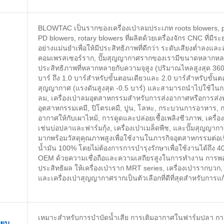
BLOWTAC เป็นรากของเครื่องเป่าลมประเภท roots blowers, po
PD blowers, rotary blowers ที่ผลิตด้วยเครื่องจักร CNC ที่ม
อย่างแม่นยำเพื่อให้มีประสิทธิภาพที่ดีกว่า ระดับเสียงต่ำลงและส
คอมเพรสเซอร์ราก, ปั๊มสุญญากาศรากของเรามีขนาดหลากหลายต
ประสิทธิภาพที่หลากหลายกับความจุสูง (ปริมาณไหลสูงสุด 360 
บาร์ ถึง 1.0 บาร์สำหรับขั้นตอนเดียวและ 2.0 บาร์สำหรับขั้นต
สุญญากาศ (แรงดันสูงสุด -0.5 บาร์) และสามารถนำไปใช้ในการเ
ลม, เครื่องเป่าลมอุตสาหกรรมสำหรับการส่งอากาศหรือการส่ง
อุตสาหกรรมเคมี, ปิโตรเคมี, ปูน, โลหะ, กระบวนการอาหาร, ก
อากาศให้กับเผาไหม้, การดูดและปล่อยเชื้อเพลิงชีวภาพ, เครื่อง
เช่นบ่อปลาและฟาร์มกุ้ง, เครื่องเป่าเมล็ดพืช, และปั๊มสุญญากาศ
มากพร้อมวัสดุคุณภาพสูงเพื่อใช้งานในภารกิจอุตสาหกรรมต่อเนื่อง
น้ำมัน 100% โดยไม่ต้องการการบำรุงรักษาเพื่อใช้งานได้ถึง 40
OEM ด้วยความเชื่อถือและความเสถียรสูงในการทำงาน การพอใจ
ประสิทธิผล ให้เครื่องเป่าราก MRT series, เครื่องเป่ารากบวก, เค
และเครื่องเป่าสุญญากาศรากเป็นตัวเลือกที่ดีที่สุดสำหรับการ
เหมาะสำหรับการบำบัดน้ำเสีย การเติมอากาศในฟาร์มปลา กา
ียน