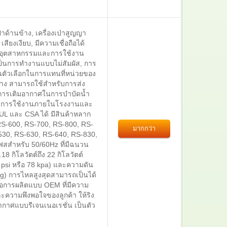
่าด้านข้าง, เครื่องเป่าสูญญา
ียงเงียบ, มีความเชื่อถือได้
กรอุตสาหกรรมและการใช้งาน
็นการทำงานแบบไม่สัมผัส, การ
ตัวเลือกในการแทนที่หน่วยของ
้าง สามารถใช้สำหรับการส่ง
ือการเติมอากาศในการบำบัดน้ำ
หรับการใช้งานภายในโรงงานและ
L และ CSA ได้ มีสินค้าหลาก
RS-600, RS-700, RS-800, RS-
มากกว่า
-530, RS-630, RS-640, RS-830,
ฟสสำหรับ 50/60Hz ที่มีฉนวน
8 กิโลวัตต์ถึง 22 กิโลวัตต์
 psi หรือ 78 kpa) และความดัน
 Hg) การไหลสูงสุดสามารถเป็นได้
เสนอการผลิตแบบ OEM ที่มีความ
ละความพึงพอใจของลูกค้า ให้ริง
ากาศแบบรีเจนเนอเรชั่น เป็นตัว