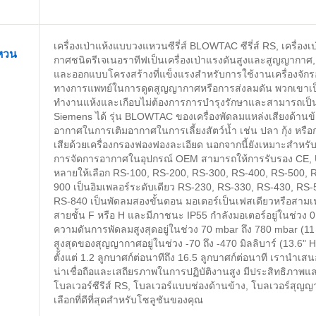
เครื่องเป่าแห้งแบบวงแหวนซีรี่ส์ BLOWTAC ซีรี่ส์ RS, เครื่องเป
แหวน
กาศชนิดรีเจเนอราทีฟเป็นเครื่องเป่าแรงดันสูงและสูญญากาศ, เส
และออกแบบโครงสร้างที่แข็งแรงสำหรับการใช้งานเครื่องจั
ทางการแพทย์ในการดูดสูญญากาศหรือการส่งลมดัน พวกเขาเป
ทำงานแห้งและเกือบไม่ต้องการการบำรุงรักษาและสามารถเป็น
Siemens ได้ รุ่น BLOWTAC ของเครื่องพัดลมแหล่งเสียงด้านข
อากาศในการเติมอากาศในการเลี้ยงสัตว์น้ำ เช่น ปลา กุ้ง หร
เสียด้วยเครื่องกรองฟองฟองละเอียด นอกจากนี้ยังเหมาะสำ
การจัดการอากาศในอุปกรณ์ OEM สามารถให้การรับรอง CE, U
หลายให้เลือก RS-100, RS-200, RS-300, RS-400, RS-500, 
900 เป็นอิมเพลอร์ระดับเดียว RS-230, RS-330, RS-430, RS
RS-840 เป็นพัดลมสองขั้นตอน มอเตอร์เป็นเฟสเดียวหรือสามเ
สายชั้น F หรือ H และมีภาชนะ IP55 กำลังมอเตอร์อยู่ในช่วง 0.1
ความดันการพัดลมสูงสุดอยู่ในช่วง 70 mbar ถึง 780 mbar (11
สูงสุดของสุญญากาศอยู่ในช่วง -70 ถึง -470 มิลลิบาร์ (13.6"
ตั้งแต่ 1.2 ลูกบาศก์ต่อนาทีถึง 16.5 ลูกบาศก์ต่อนาที เรานำ
น่าเชื่อถือและเสถียรภาพในการปฏิบัติงานสูง มีประสิทธิภาพแ
โบลเวอร์ซีรีส์ RS, โบลเวอร์แบบช่องด้านข้าง, โบลเวอร์สุญญ
เลือกที่ดีที่สุดสำหรับโซลูชันของคุณ