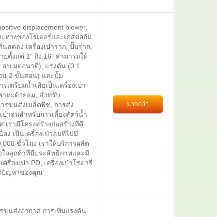
sitive displacement blower,
ีระยะห่างของโรเตอร์และเคสต่อกัน
ั่นลดลง เครื่องเป่าราก, ปั๊มราก,
ั้งแต่ 1" ถึง 16" สามารถให้
ลบ.มต่อนาที), แรงดัน (0.1
อน 2 ขั้นตอน) และปั๊ม
ตรียมน้ำเสียเป็นเครื่องเป่า
พาหะด้วยลม, สำหรับ
มากกว่า
ารขนส่งเมล็ดพืช, การส่ง
เป่าลมสำหรับการเลี้ยงสัตว์น้ำ
 เรามีโครงสร้างก่อสร้างที่ดี
 เป็นเครื่องเป่าลมที่ไม่มี
,000 ชั่วโมง เราให้บริการผลิต
ลูกค้าที่มีประสิทธิภาพและมี
รื่องเป่า PD, เครื่องเป่าโรตารี่
แก้ปัญหาของคุณ
รขนส่งอากาศ การเพิ่มแรงดัน