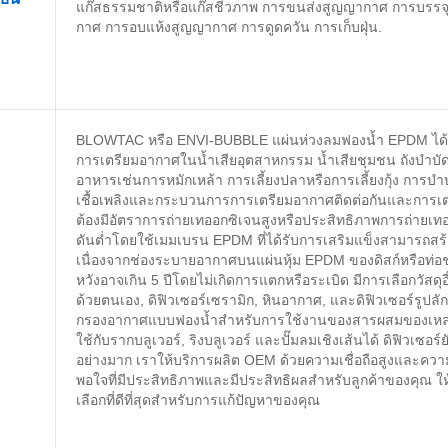
แก๊สธรรมชาติหรือแก๊สชีวภาพ การขนส่งสูญญากาศ การบรร
กาศ การอบแห้งสูญญากาศ การดูดควัน การเก็บฝุ่น.
BLOWTAC หรือ ENVI-BUBBLE แผ่นห่วงลมฟองน้ำ EPDM ได้รั
การเตรียมอากาศในน้ำเสียอุตสาหกรรม น้ำเสียชุมชน ถังบำบั
อาหารเช่นการหมักเหล้า การเลี้ยงปลาหรือการเลี้ยงกุ้ง การบำ
เชื้อเพลิงและกระบวนการการเตรียมอากาศติดต่อกันและการเ
ต้องมีอัตราการถ่ายเทออกซิเจนสูงหรือประสิทธิภาพการถ่ายเท
ดันต่ำโดยใช้เมมเบรน EPDM ที่ได้รับการเสริมแข็งสามารถสร
เนื่องจากช่องระบายอากาศบนแผ่นหุ้ม EPDM ของดิสก์หรือท่อช
หวังอาจเกิน 5 ปีโดยไม่เกิดการแตกหรือระเบิด มีการเลือกวัสดุอื
ด้วยตนเอง, ดิฟิวเซอร์เซรามิก, หินอากาศ, และดิฟิวเซอร์รูปลัก
กรองอากาศแบบฟองน้ำสำหรับการใช้งานของสารผสมของเหลว 
ใช้กับรากบลูเวอร์, ริงบลูเวอร์ และปั๊มลมเชิงเส้นได้ ดิฟิวเซอร
อย่างมาก เราให้บริการผลิต OEM ด้วยความเชื่อถือสูงและคว
พอใจที่มีประสิทธิภาพและมีประสิทธิผลสำหรับลูกค้าของคุณ ให้
เลือกที่ดีที่สุดสำหรับการแก้ปัญหาของคุณ