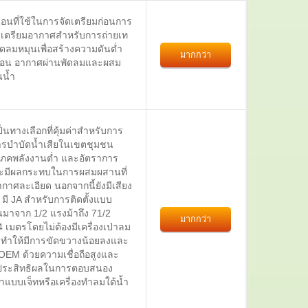
อนที่ใช้ในการจัดเตรียมก่อนการ
เตรียมอากาศสำหรับการถ่ายเท
ดลมหมุนเพื่อสร้างความดันต่ำ
มากกว่า
นอน อากาศผ่านพัดลมและผสม
นน้ำ
นทางเลือกที่คุ้มค่าสำหรับการ
ารบำบัดน้ำเสียในเขตชุมชน
โภคพลังงานต่ำ และอัตราการ
ละมีผลกระทบในการผสมผสานที่
กาศละเอียด นอกจากนี้ยังมีเสียง
มี JA สำหรับการติดตั้งแบบ
นมาจาก 1/2 แรงม้าถึง 71/2
มากกว่า
4 เมตรโดยไม่ต้องมีเครื่องเป่าลม
าะทำให้มีการขัดขวางน้อยลงและ
 OEM ด้วยความเชื่อถือสูงและ
ีประสิทธิผลในการตอบสนอง
้ำแบบเจ็ทหรือเครื่องทำลมใต้น้ำ