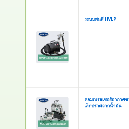
ระบบพ่นสี HVLP
คอมเพรสเซอร์อากาศ
เล็กปราศจากน้ำมัน