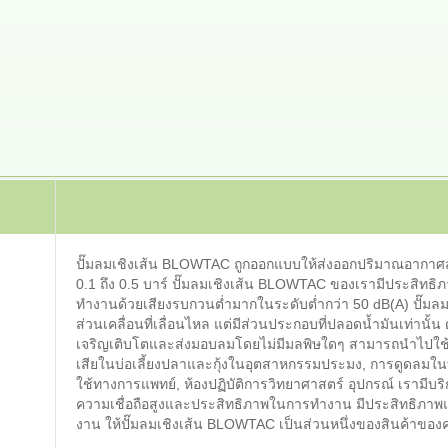
ปั๊มลมเชิงเส้น BLOWTAC ถูกออกแบบให้ส่งออกปริมาณอากาศสูง
0.1 ถึง 0.5 บาร์ ปั๊มลมเชิงเส้น BLOWTAC ของเรามีประสิทธิ
ทำงานด้วยเสียงรบกวนต่ำมากในระดับต่ำกว่า 50 dB(A) ปั๊มลม
ส่วนเคลื่อนที่เลื่อนไหล แต่มีส่วนประกอบที่ปลอดน้ำมันเท่านั้น ดั
เจริญเติบโตและส่งมอบลมโดยไม่มีมลพิษใดๆ สามารถนำไปใช้ใ
เสียในบ่อเลี้ยงปลาและกุ้งในอุตสาหกรรมประมง, การดูดลม
ใช้ทางการแพทย์, ห้องปฏิบัติการวิทยาศาสตร์ อุปกรณ์ เรามีบร
ความเชื่อถือสูงและประสิทธิภาพในการทำงาน มีประสิทธิภา
งาน ให้ปั๊มลมเชิงเส้น BLOWTAC เป็นส่วนหนึ่งของสินค้าของ