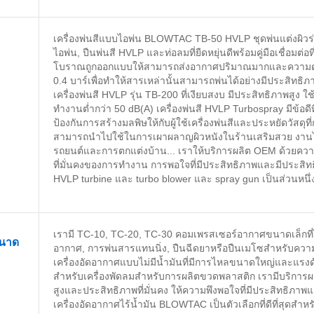
เครื่องพ่นสีแบบไอพ่น BLOWTAC TB-50 HVLP ชุดพ่นแต่งผิวร
ไอพ่น, ปืนพ่นสี HVLP และท่อลมที่ยืดหยุ่นดีพร้อมคู่มือเชื่อมต่อท
โบราณถูกออกแบบให้สามารถส่งอากาศปริมาณมากและความดัน
0.4 บาร์เพื่อทำให้สารเหล่านั้นสามารถพ่นได้อย่างมีประสิท
เครื่องพ่นสี HVLP รุ่น TB-200 ที่เงียบสงบ มีประสิทธิภาพสูง 
ทำงานต่ำกว่า 50 dB(A) เครื่องพ่นสี HVLP Turbospray มีข้อดีที
ป้องกันการสร้างมลพิษให้กับผู้ใช้เครื่องพ่นสีและประหยัดวัสดุท
สามารถนำไปใช้ในการเผาผลาญผิวหนังในร้านเสริมสวย งานไม้ 
รถยนต์และการตกแต่งบ้าน... เราให้บริการผลิต OEM ด้วยความ
ที่มั่นคงของการทำงาน การพอใจที่มีประสิทธิภาพและมีประสิ
HVLP turbine และ turbo blower และ spray gun เป็นส่วนหนึ่ง
เรามี TC-10, TC-20, TC-30 คอมเพรสเซอร์อากาศขนาดเล็กที่ไ
ขนาด
อากาศ, การพ่นสารแทนนิ่ง, ปืนฉีดยาหรือปืนเมโซสำหรับความ
เครื่องอัดอากาศแบบไม่มีน้ำมันที่มีการไหลขนาดใหญ่และแรงด
สำหรับเครื่องพัดลมสำหรับการผลิตขวดพลาสติก เรามีบริการผลิ
สูงและประสิทธิภาพที่มั่นคง ให้ความพึงพอใจที่มีประสิทธิภาพแ
เครื่องอัดอากาศไร้น้ำมัน BLOWTAC เป็นตัวเลือกที่ดีที่สุดส