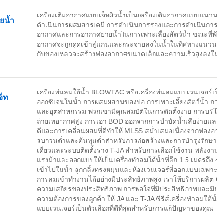
เครื่องเติมอากาศแบบเจ็ทผิวน้ำเป็นเครื่องเติมอากาศแบบแนวน
ยน้ำ
ดำเนินการผสมสารเคมี การดำเนินการรองและการดำเนินการ
อากาศและการอากาศยายน้ำในการเพาะเลี้ยงสัตว์น้ำ ขณะที่พั
อากาศจะถูกดูดเข้าสู่แกนและกระจายลงในน้ำในทิศทางแนว
กับของเหลวจะสร้างฟองอากาศขนาดเล็กและความเร็วสูงลงใ
เครื่องพ่นลมใต้น้ำ BLOWTAC หรือเครื่องพ่นลมแบบเวนเจอร์เป็
จ็ท
ออกซิเจนในน้ำ การผสมผสานของบ่อ การเพาะเลี้ยงสัตว์น้ำ ก
และอุตสาหกรรม พวกเขามีคุณสมบัติในการติดตั้งง่าย การบริ
ถ่ายเทอากาศสูง การเอา BOD ออกจากการบำบัดน้ำเสียง่ายแ
ดีและการเคลื่อนผสมที่ดีทำให้ MLSS สม่ำเสมอเนื่องจากฟองอา
รบกวนต่ำและต้นทุนต่ำสำหรับการก่อสร้างและการบำรุงรักษา 
เดี่ยวและระบบติดตั้งราง T-JA สำหรับการเลือกใช้งาน พลังงา
แรงม้าและออกแบบให้เป็นเครื่องทำลมใต้น้ำที่ลึก 1.5 เมตรถึง 
เข้าไปในน้ำ ลูกกลิ้งทรงหมุนและห้องเวนเจอร์ที่ออกแบบเฉพ
การลมเข้าทำงานได้อย่างมีประสิทธิภาพสูง เราให้บริการผลิต
ความเสถียรของประสิทธิภาพ การพอใจที่มีประสิทธิภาพและม
ความต้องการของลูกค้า ให้ JA และ T-JA ซีรีส์เครื่องทำลมใต้น
แบบเวนเจอร์เป็นตัวเลือกที่ดีที่สุดสำหรับการแก้ปัญหาของคุณ