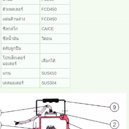
ตัวเพลเลอร์
FCD450
แผ่นด้านล่าง
FCD450
ซีลกลไก
CA/CE
ซีลน้ำมัน
วิตอน
ตลับลูกปืน
โปรเต็กเตอร์
เลือกได้
มอเตอร์
แกน
SUS410
เคสมอเตอร์
SUS304