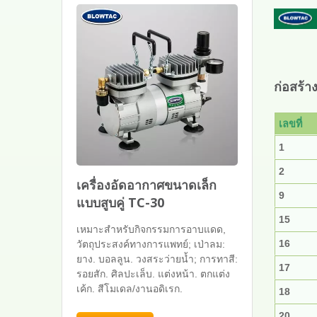
ก่อสร้า
เลขที่
1
2
เครื่องอัดอากาศขนาดเล็ก
9
แบบสูบคู่ TC-30
15
เหมาะสำหรับกิจกรรมการอาบแดด,
16
วัตถุประสงค์ทางการแพทย์; เป่าลม:
ยาง. บอลลูน. วงสระว่ายน้ำ; การทาสี:
17
รอยสัก. ศิลปะเล็บ. แต่งหน้า. ตกแต่ง
เค้ก. สีโมเดล/งานอดิเรก.
18
20