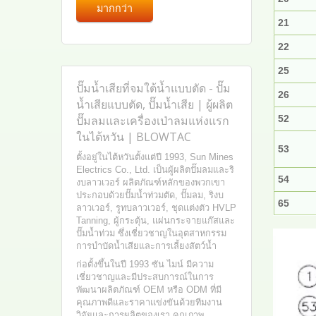
มากกว่า
21
22
25
ปั๊มน้ำเสียที่จมใต้น้ำแบบตัด - ปั๊ม
26
น้ำเสียแบบตัด, ปั๊มน้ำเสีย | ผู้ผลิต
ปั๊มลมและเครื่องเป่าลมแห่งแรก
52
ในไต้หวัน | BLOWTAC
53
ตั้งอยู่ในไต้หวันตั้งแต่ปี 1993, Sun Mines
Electrics Co., Ltd. เป็นผู้ผลิตปั๊มลมและริ
54
งบลาวเวอร์ ผลิตภัณฑ์หลักของพวกเขา
ประกอบด้วยปั๊มน้ำท่วมตัด, ปั๊มลม, ริงบ
65
ลาวเวอร์, รูทบลาวเวอร์, ชุดแต่งตัว HVLP
Tanning, ผู้กระตุ้น, แผ่นกระจายแก๊สและ
ปั๊มน้ำท่วม ซึ่งเชี่ยวชาญในอุตสาหกรรม
การบำบัดน้ำเสียและการเลี้ยงสัตว์น้ำ
ก่อตั้งขึ้นในปี 1993 ซัน ไมน์ มีความ
เชี่ยวชาญและมีประสบการณ์ในการ
พัฒนาผลิตภัณฑ์ OEM หรือ ODM ที่มี
คุณภาพดีและราคาแข่งขันด้วยทีมงาน
วิจัยและการผลิตของเรา คุณภาพ