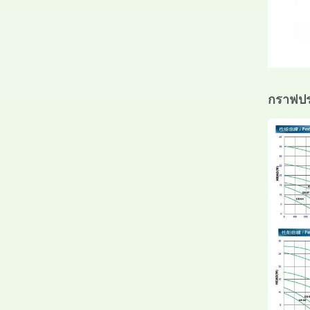
กราฟปร