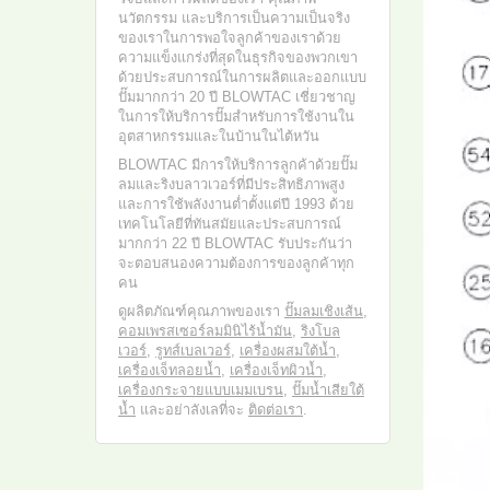
นวัตกรรม และบริการเป็นความเป็นจริง
ของเราในการพอใจลูกค้าของเราด้วย
ความแข็งแกร่งที่สุดในธุรกิจของพวกเขา
ด้วยประสบการณ์ในการผลิตและออกแบบ
ปั๊มมากกว่า 20 ปี BLOWTAC เชี่ยวชาญ
ในการให้บริการปั๊มสำหรับการใช้งานใน
อุตสาหกรรมและในบ้านในไต้หวัน
BLOWTAC มีการให้บริการลูกค้าด้วยปั๊ม
ลมและริงบลาวเวอร์ที่มีประสิทธิภาพสูง
และการใช้พลังงานต่ำตั้งแต่ปี 1993 ด้วย
เทคโนโลยีที่ทันสมัยและประสบการณ์
มากกว่า 22 ปี BLOWTAC รับประกันว่า
จะตอบสนองความต้องการของลูกค้าทุก
คน
ดูผลิตภัณฑ์คุณภาพของเรา
ปั๊มลมเชิงเส้น
,
คอมเพรสเซอร์ลมมินิไร้น้ำมัน
,
ริงโบล
เวอร์
,
รูทส์เบลเวอร์
,
เครื่องผสมใต้น้ำ
,
เครื่องเจ็ทลอยน้ำ
,
เครื่องเจ็ทผิวน้ำ
,
เครื่องกระจายแบบเมมเบรน
,
ปั๊มน้ำเสียใต้
น้ำ
และอย่าลังเลที่จะ
ติดต่อเรา
.