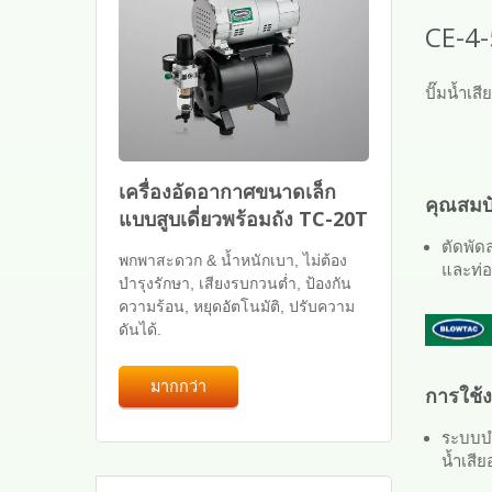
CE-4-
ปั๊มน้ำเสี
เครื่องอัดอากาศขนาดเล็ก
คุณสมบั
แบบสูบเดี่ยวพร้อมถัง TC-20T
ตัดพัดล
พกพาสะดวก & น้ำหนักเบา, ไม่ต้อง
และท่อ
บำรุงรักษา, เสียงรบกวนต่ำ, ป้องกัน
ความร้อน, หยุดอัตโนมัติ, ปรับความ
ดันได้.
มากกว่า
การใช้
ระบบบำ
น้ำเสี