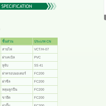
ง
ชิ้นส่วน
ประเภท CN
สายไฟ
VCT/H-07
ฝาเคเบิล
PVC
หูจับ
SS 41
ฝาครอบมอเตอร์
FC200
ฝาซีล
FC200
หลุมลูกปืน
FC200
ขายึด
FC200
ฝาปั๊ม
FC200